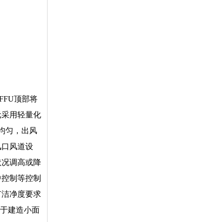
FFU顶部将
元采用轻量化
散均匀，出风
风口风道设
状况调高或降
中控制等控制
有洁净度要求
用于建造小面