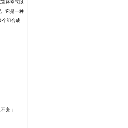
流罩将空气以
询
度。它是一种
多个组合成
量不变；