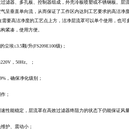
过滤器、多孔板、控制器组成，外壳冷板喷塑或不锈钢板。层
空气呈垂直单向流，从而保证了工作区内达到工艺要求的高洁净
在需要高洁净度的工艺点上方，洁净层流罩可以单个使用，也可
结构紧凑，使用方便。
埃≤3.5颗/升(FS209E100级)；
为220V，50Hz。；
99%，确保净化级别；
制作；
，调速性能稳定，层流罩在高效过滤器终阻力的状态下仍能保证风
免维护、震动小；