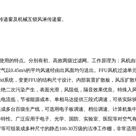
淋传递窗及机械互锁风淋传递窗。
模块化连接使用的特点。分别有初、高效两级过滤网。工作原理为：风机由
以0.45m/s的平均风速经由出风面均匀送出。FFU风机过滤单
rid系统，变更FFU的结构尺寸设计。内部装置扩散板，风压扩
杜绝二次污染产生，表面光滑，风阻低，隔音效果优良。特殊入
耗电流低，节省能源成本。单相马达提供三段式调速，可依实际
联成多台百级生产线，可选用电子板调速、档位调速、计算机集
等特性。广泛应用于电子、光学、国防、实验室、医院等对空气
可组装成多种尺寸的静态100-30万级的洁净工作棚，非常适