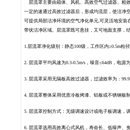
层流罩主要由箱体、风机、高效空气过滤器、粗效
一定的速通过高效过滤器后，形成均流层，使洁净
可提供局部洁净环境的空气净化单元,可灵活地安装
带状洁净区域。层流罩既可悬挂，又可地面支撑，
1.层流罩净化级别：静态100级，工作区内≥0.5m粒径的尘
2. 层流罩平均风速为0.3-0.5m/s，噪音≤64dB，电源
3. 层流罩采用无隔板高效过滤器，过滤效率为：99.
4. 层流罩整体采用优质冷板烤漆、铝板或不锈钢板
5. 层流罩控制方式：无级调速设计或电子板调速
6. 层流罩选用高效离心式风机，寿命长、低噪声、