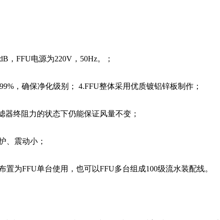
。
噪音≤46dB，FFU电源为220V，50Hz。；
.99%，确保净化级别； 4.FFU整体采用优质镀铝锌板制作；
效过滤器终阻力的状态下仍能保证风量不变；
维护、震动小；
布置为FFU单台使用，也可以FFU多台组成100级流水装配线