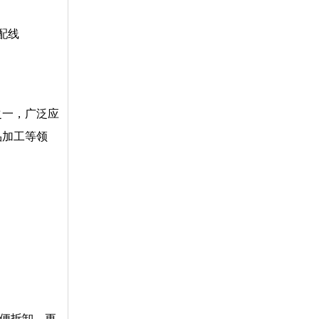
装配线
之一，广泛应
品加工等领
方便拆卸、更