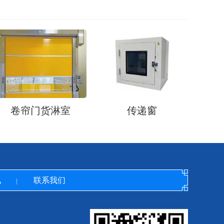
卷帘门货淋室
传递窗
讯
联系我们
|