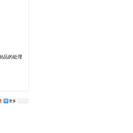
询
制品的处理
更多