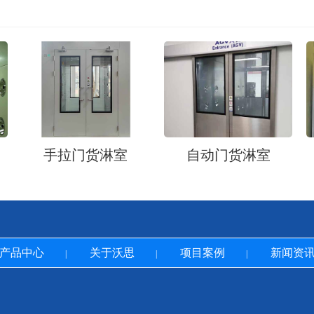
手拉门货淋室
自动门货淋室
产品中心
关于沃思
项目案例
新闻资
|
|
|