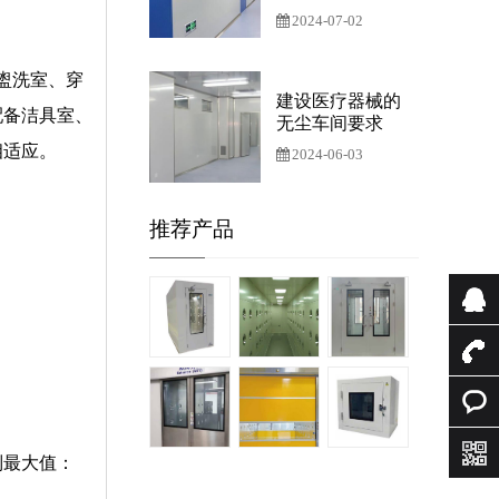
2024-07-02
盥洗室、穿
建设医疗器械的
配备洁具室、
无尘车间要求
相适应。
2024-06-03
推荐产品
QQ咨
询
138624
在线咨
列最大值：